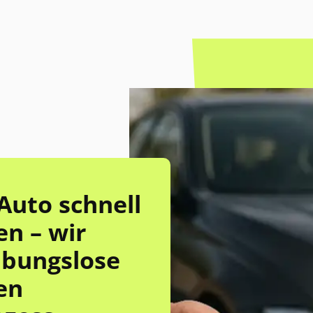
Auto schnell
en – wir
eibungslose
en