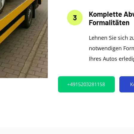
Komplette Ab
3
Formalitäten
Lehnen Sie sich z
notwendigen Form
Ihres Autos erledi
+4915203281158
K